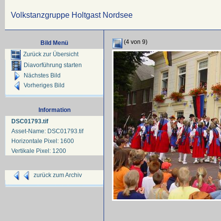
Volkstanzgruppe Holtgast Nordsee
(4 von 9)
Bild Menü
Zurück zur Übersicht
Diavorführung starten
Nächstes Bild
Vorheriges Bild
Information
DSC01793.tif
Asset-Name: DSC01793.tif
Horizontale Pixel: 1600
Vertikale Pixel: 1200
zurück zum Archiv