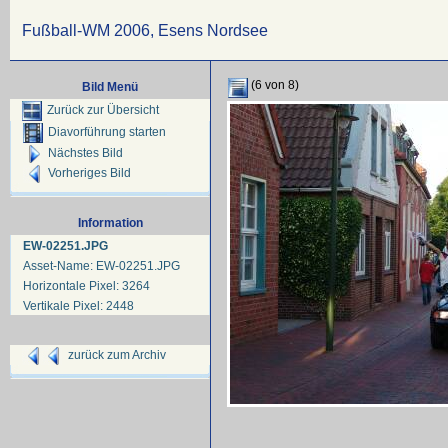
Fußball-WM 2006, Esens Nordsee
(6 von 8)
Bild Menü
Zurück zur Übersicht
Diavorführung starten
Nächstes Bild
Vorheriges Bild
Information
EW-02251.JPG
Asset-Name: EW-02251.JPG
Horizontale Pixel: 3264
Vertikale Pixel: 2448
zurück zum Archiv