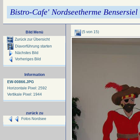
Bistro-Cafe' Nordseetherme Bensersiel
(5 von 15)
Bild Menü
Zurück zur Übersicht
Diavorführung starten
Nächstes Bild
Vorheriges Bild
Information
EW-00866.JPG
Horizontale Pixel: 2592
Vertikale Pixel: 1944
zurück zu
Fotos Nordsee