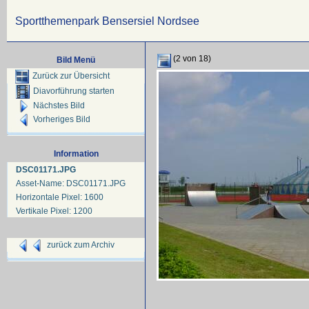
Sportthemenpark Bensersiel Nordsee
(2 von 18)
Bild Menü
Zurück zur Übersicht
Diavorführung starten
Nächstes Bild
Vorheriges Bild
Information
DSC01171.JPG
Asset-Name: DSC01171.JPG
Horizontale Pixel: 1600
Vertikale Pixel: 1200
zurück zum Archiv