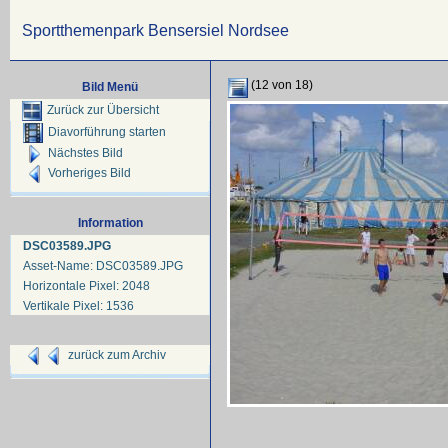
Sportthemenpark Bensersiel Nordsee
(12 von 18)
Bild Menü
Zurück zur Übersicht
Diavorführung starten
Nächstes Bild
Vorheriges Bild
Information
DSC03589.JPG
Asset-Name: DSC03589.JPG
Horizontale Pixel: 2048
Vertikale Pixel: 1536
zurück zum Archiv