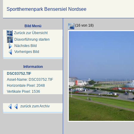
Sportthemenpark Bensersiel Nordsee
(16 von 18)
Bild Menü
Zurück zur Übersicht
Diavorführung starten
Nächstes Bild
Vorheriges Bild
Information
DSC03752.TIF
Asset-Name: DSC03752.TIF
Horizontale Pixel: 2048
Vertikale Pixel: 1536
zurück zum Archiv